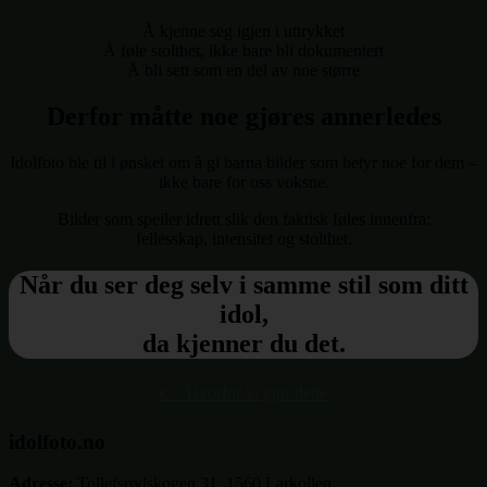
Å kjenne seg igjen i uttrykket
Å føle stolthet, ikke bare bli dokumentert
Å bli sett som en del av noe større
Derfor måtte noe gjøres annerledes
Idolfoto ble til i ønsket om å gi barna bilder som betyr noe for dem –
ikke bare for oss voksne.
Bilder som speiler idrett slik den faktisk føles innenfra:
fellesskap, intensitet og stolthet.
Når du ser deg selv i samme stil som ditt
idol,
da kjenner du det.
👉 Hvorfor vi gjør dette
idolfoto.no
Adresse:
Tollefsrødskogen 31, 1560 Larkollen