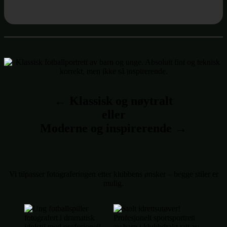
← Klassisk og nøytralt
eller
Moderne og inspirerende →
Vi tilpasser fotograferingen etter klubbens ønsker – begge stiler er
mulig.