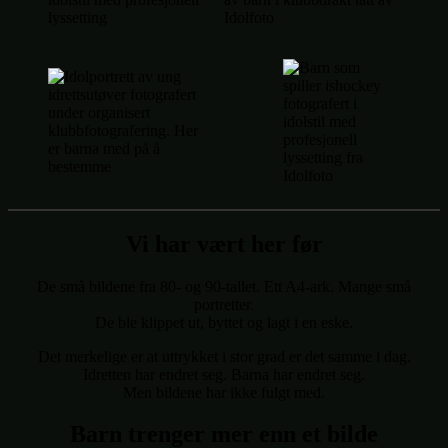
Vi har vært her før
De små bildene fra 80- og 90‑tallet. Ett A4‑ark. Mange små
portretter.
De ble klippet ut, byttet og lagt i en eske.
Det merkelige er at uttrykket i stor grad er det samme i dag.
Idretten har endret seg. Barna har endret seg.
Men bildene har ikke fulgt med.
Barn trenger mer enn et bilde