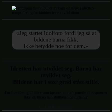
«Jeg startet Idolfoto fordi jeg så at
bildene barna fikk,
ikke betydde noe for dem.»
Idretten har utviklet seg. Barna har
utviklet seg.
Bildene har i stor grad stått stille.
For foreldre og klubber som kjenner at tradisjonelle idrettsportrett
ikke gir barna den stoltheten de fortjener.
👉 Les hele historien