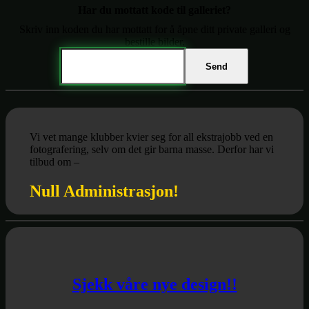
Har du mottatt kode til galleriet?
Skriv inn koden du har mottatt for å åpne ditt private galleri og
bestille bilder.
Passord
Send
Vi vet mange klubber kvier seg for all ekstrajobb ved en
fotografering, selv om det gir barna masse. Derfor har vi
tilbud om –
Null Administrasjon!
Sjekk våre nye design!!